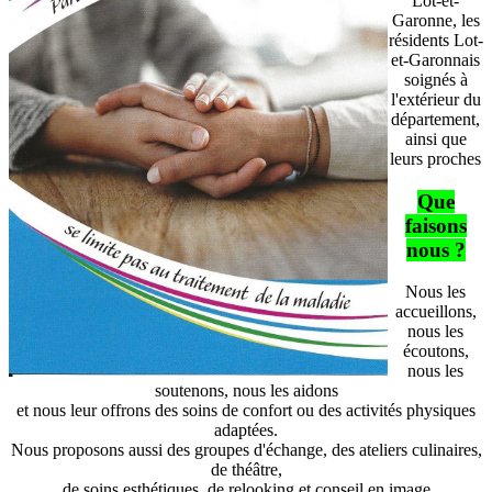
Lot-et-
Garonne, les
résidents Lot-
et-Garonnais
soignés à
l'extérieur du
département,
ainsi que
leurs proches
Que
faisons
nous ?
Nous les
accueillons,
nous les
écoutons,
nous les
soutenons, nous les aidons
et nous leur offrons des soins de confort ou des activités physiques
adaptées.
Nous proposons aussi des groupes d'échange, des ateliers culinaires,
de théâtre,
de soins esthétiques, de relooking et conseil en image